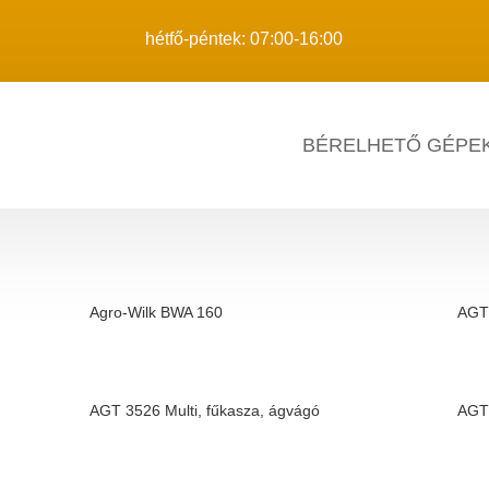
hétfő-péntek: 07:00-16:00
BÉRELHETŐ GÉPE
Agro-Wilk BWA 160
AGT 
AGT 3526 Multi, fűkasza, ágvágó
AGT 