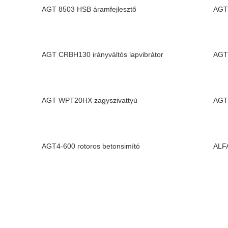
AGT 8503 HSB áramfejlesztő
AGT 
AGT CRBH130 irányváltós lapvibrátor
AGT 
AGT WPT20HX zagyszivattyú
AGT
AGT4-600 rotoros betonsimító
ALF