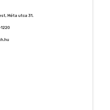
st, Méta utca 31.
-1220
ch.hu
t.
A