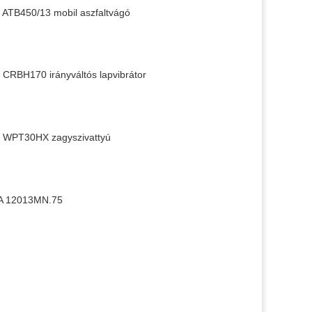
ATB450/13 mobil aszfaltvágó
CRBH170 irányváltós lapvibrátor
 WPT30HX zagyszivattyú
A 12013MN.75