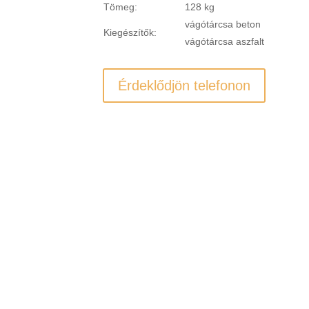
Tömeg:
128 kg
vágótárcsa beton
Kiegészítők:
vágótárcsa aszfalt
Érdeklődjön telefonon