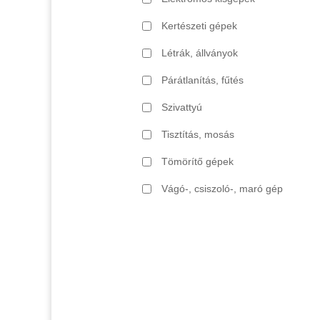
Kertészeti gépek
Létrák, állványok
Párátlanítás, fűtés
Szivattyú
Tisztítás, mosás
Tömörítő gépek
Vágó-, csiszoló-, maró gép