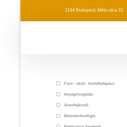
1194 Budapest, Méta utca 31.
Fúró-, véső-, bontókalapács
Anyagmozgatás
Áramfejlesztő
Betontechnológia
Elektromos kisgépek