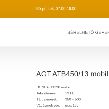
hétfő-péntek: 07:00-16:00
BÉRELHETŐ GÉPE
AGT ATB450/13 mobil 
HONDA GX390 motor
Teljesítmény:
13 LE
Tárcsaméret:
350 – 500
Vágásmélység:
max 185 mm