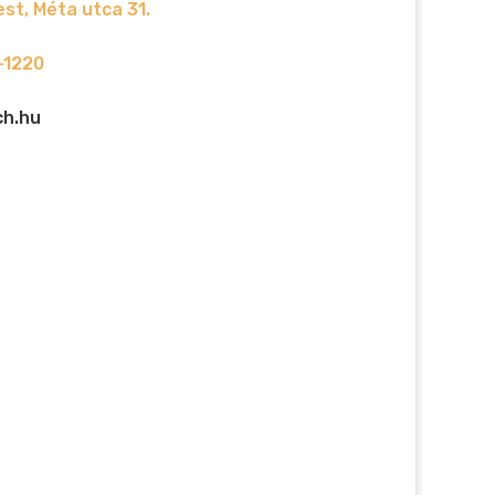
st, Méta utca 31.
-1220
ch.hu
t.
A