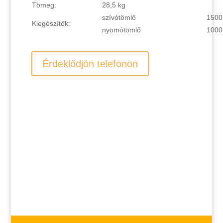
Tömeg:
28,5 kg
szívótömlő
1500
Kiegészítők:
nyomótömlő
1000
Érdeklődjön telefonon