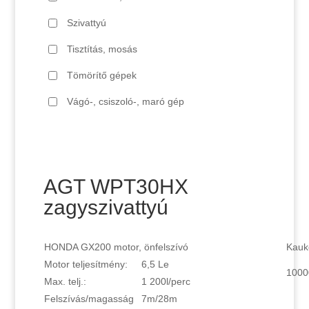
Szivattyú
Tisztítás, mosás
Tömörítő gépek
Vágó-, csiszoló-, maró gép
AGT WPT30HX
zagyszivattyú
HONDA GX200 motor, önfelszívó
Kaukc
Motor teljesítmény:
6,5 Le
1000
Max. telj.:
1 200l/perc
Felszívás/magasság
7m/28m