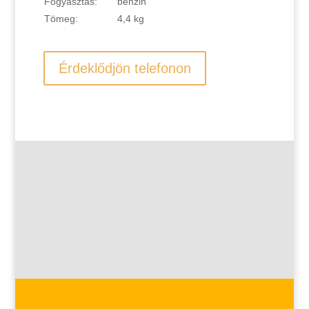
Fogyasztás:
benzin
Tömeg:
4,4 kg
Érdeklődjön telefonon