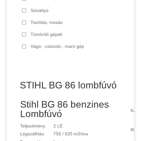
Szivattyú
Tisztítás, mosás
Tömörítő gépek
Vágó-, csiszoló-, maró gép
STIHL BG 86 lombfúvó
Stihl BG 86 benzines
KAUK
Lombfúvó
Teljesítmény:
2 LE
8000
Légszállítás:
755 / 620 m3/óra