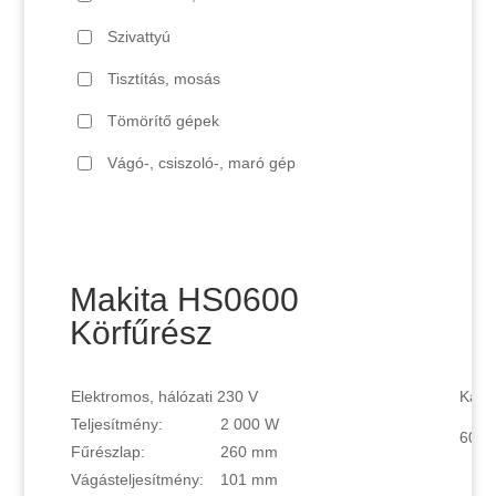
Szivattyú
Tisztítás, mosás
Tömörítő gépek
Vágó-, csiszoló-, maró gép
Makita HS0600
Körfűrész
Elektromos, hálózati 230 V
Kauk
Teljesítmény:
2 000 W
6000
Fűrészlap:
260 mm
Vágásteljesítmény:
101 mm