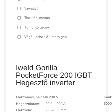
Szivattyú
Tisztítás, mosás
Tömörítő gépek
Vágó-, csiszoló-, maró gép
Iweld Gorilla
PocketForce 200 IGBT
Hegesztő inverter
Elektromos, hálózati 230 V
Kauk
6000
Hegesztőáram:
20,0 – 200 A
Elektróda:
2,0 – 5,0 mm