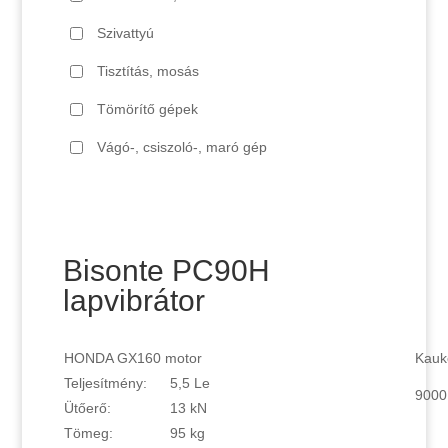
Szivattyú
Tisztítás, mosás
Tömörítő gépek
Vágó-, csiszoló-, maró gép
Bisonte PC90H
lapvibrátor
HONDA GX160 motor
Kauk
Teljesítmény:
5,5 Le
9000
Ütőerő:
13 kN
Tömeg:
95 kg